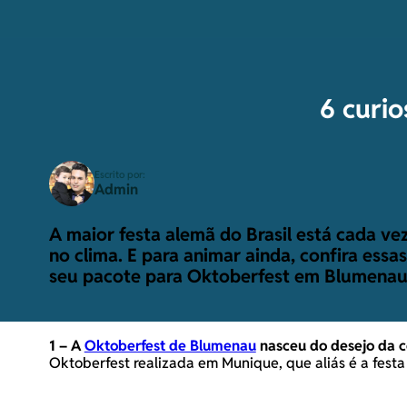
6 curi
Escrito por:
Admin
A maior festa alemã do Brasil está cada ve
no clima. E para animar ainda, confira essa
seu
pacote para Oktoberfest em Blumena
1 –
A
Oktoberfest de Blumenau
nasceu do desejo da c
Oktoberfest realizada em Munique, que aliás é a festa