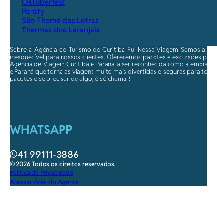
Oktoberfest
Paraty
São Thomé das Letras
Thermas dos Laranjais
Sobre a Agência de Turismo de Curitiba Fui Nessa Viagem Somos a ma
inesquecível para nossos clientes. Oferecemos pacotes e excursões per
Agência de Viagem Curitiba e Paraná a ser reconhecida como a empresa qu
e Paraná que torna as viagens muito mais divertidas e seguras para toda
pacotes e se precisar de algo, é só chamar!
WHATSAPP
41 99111-3886
© 2026 Todos os direitos reservados.
Política de Privacidade
Acessar Área do Agente